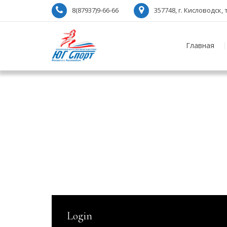
8(87937)9-66-66
357748, г. Кисловодск
Главная
Login